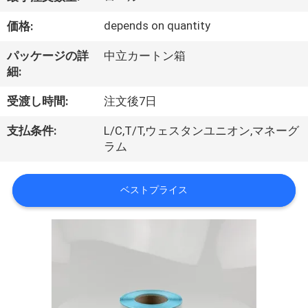
達
depends on quantity
価格:
に
パッケージの詳
中立カートン箱
つ
細:
い
受渡し時間:
注文後7日
て
支払条件:
L/C,T/T,ウェスタンユニオン,マネーグ
ラム
工
ベストプライス
場
旅
行