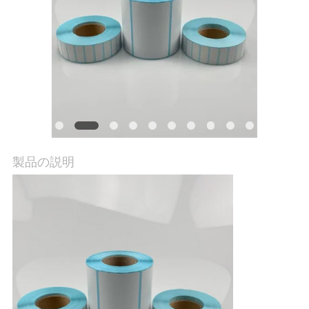
品
質
管
理
私
達
製品の説明
に
連
絡
し
な