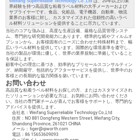
Weifang Superreliable Technology Co.,Ltd
は、20年以上の業
界経験を持つ高品質な粘着ラベル材料の大手メーカーおよび
サプライヤーです。食品、化粧品、電子機器、自動車、物流
業界のお客様に対し、カスタマイズされた信頼性の高いラベ
ル材料ソリューションを提供することに尽力しています。
当社のコアな強みは、高度な生産設備、厳格な品質管理システ
ム、専門的な研究開発能力にあります。標準的な紙やフィルムオ
プションから、お客様固有のニーズに合わせた特殊材料まで、幅
広いラベル材料を提供しています。国際的な環境基準を遵守し、
当社の製品が環境に優しく、世界の業界規制に準拠していること
を保証します。
顧客中心の理念に基づき、効率的なプリセールスコンサルティン
グ、納期厳守、包括的なアフターサービスを提供し、世界中のお
客様との長期的な協力関係を築いています。
お問い合わせ
高品質な粘着ラベル材料をお探しの方、またはカスタマイズされ
たソリューションが必要な方は、お気軽にお問い合わせくださ
い。当社の専門家チームが喜んでお客様をサポートし、専門的な
アドバイスを提供します。
会社名：Weifang Superreliable Technology Co.,Ltd
住所：NO 881 Dongfeng Western Street, Weifang City,
Shandong Province, 261021 CHINA
メール：tiger@qiworth.com
電話：86 15653609093