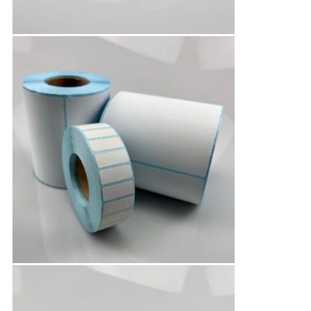
求
し
な
さ
い
地
図
PRIVACY
POLICY