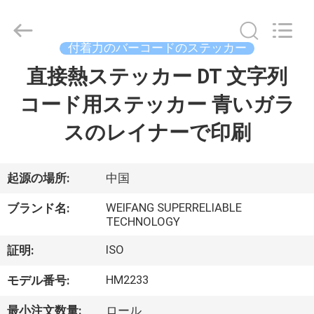
Copyright
©
2023
-
2026
付着力のバーコードのステッカー
WEIFANG
SUPERRELIABLE
TECHNOLOGY
直接熱ステッカー DT 文字列
家
CO,LTD.
All
Rights
コード用ステッカー 青いガラ
Reserved.
製
スのレイナーで印刷
品
起源の場所:
中国
ビ
WEIFANG SUPERRELIABLE
ブランド名:
TECHNOLOGY
デ
ISO
証明:
オ
HM2233
モデル番号:
私
最小注文数量:
ロール