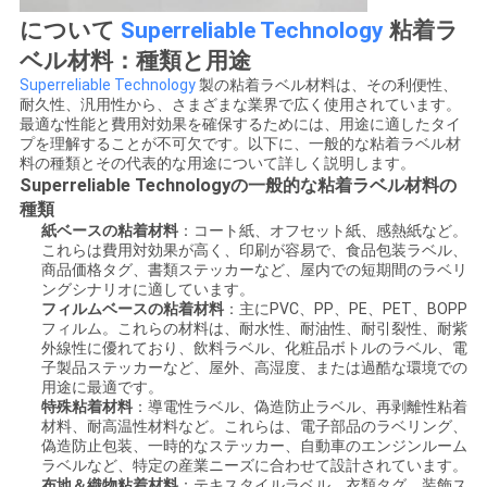
について
Superreliable Technology
粘着ラ
ベル材料：種類と用途
Superreliable Technology
製の粘着ラベル材料は、その利便性、
耐久性、汎用性から、さまざまな業界で広く使用されています。
最適な性能と費用対効果を確保するためには、用途に適したタイ
プを理解することが不可欠です。以下に、一般的な粘着ラベル材
料の種類とその代表的な用途について詳しく説明します。
Superreliable Technologyの一般的な粘着ラベル材料の
種類
紙ベースの粘着材料
：コート紙、オフセット紙、感熱紙など。
これらは費用対効果が高く、印刷が容易で、食品包装ラベル、
商品価格タグ、書類ステッカーなど、屋内での短期間のラベリ
ングシナリオに適しています。
フィルムベースの粘着材料
：主にPVC、PP、PE、PET、BOPP
フィルム。これらの材料は、耐水性、耐油性、耐引裂性、耐紫
外線性に優れており、飲料ラベル、化粧品ボトルのラベル、電
子製品ステッカーなど、屋外、高湿度、または過酷な環境での
用途に最適です。
特殊粘着材料
：導電性ラベル、偽造防止ラベル、再剥離性粘着
材料、耐高温性材料など。これらは、電子部品のラベリング、
偽造防止包装、一時的なステッカー、自動車のエンジンルーム
ラベルなど、特定の産業ニーズに合わせて設計されています。
布地＆織物粘着材料
：テキスタイルラベル、衣類タグ、装飾ス