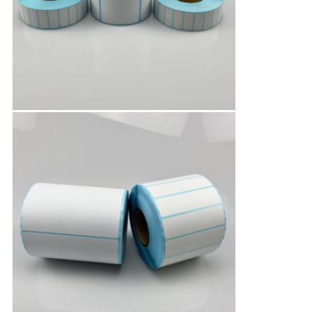
さ
い
ニ
ュ
ー
ス
引
用
を
要