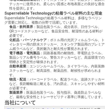
テッカーに使用され、柔らかい質感と布地表面との良好な適合
性を提供します。
Superreliable Technologyの粘着ラベル材料の主な用途
Superreliable Technologyの粘着ラベル材料は、多様なラベリン
グ需要に対応し、複数の分野で活躍しています。
食品・飲料業界
：製品包装ラベル、成分表示、日付ラベル、
QRコードステッカーなど。食品安全性、耐湿性のある材料が
必要です。
化粧品・パーソナルケア
：ボトル用の光沢フィルムラベル、ト
イレタリー用の防水ステッカー、スキンケア製品用のプレミア
ム紙ラベルなど。美的魅力と耐久性が重視されます。
電子機器・電気製品
：回路基板用の耐熱性、帯電防止ラベル、
製品シリアル番号ラベル、警告ステッカーなど。高温環境での
明瞭さと安定性が確保されます。
自動車産業
：エンジンルームラベル、タイヤラベル、内装装飾
ステッカーなど。耐高温性、耐薬品性、耐候性が求められま
す。
物流・配送
：バーコードラベル、配送ラベル、追跡ステッカー
など。長距離輸送に耐える、汚れ防止、スキャンしやすい材料
が必要です。
製薬業界
：医薬品包装ラベル、投与指示、偽造防止ラベルな
ど。厳格な安全性とトレーサビリティ基準に準拠しています。
当社について