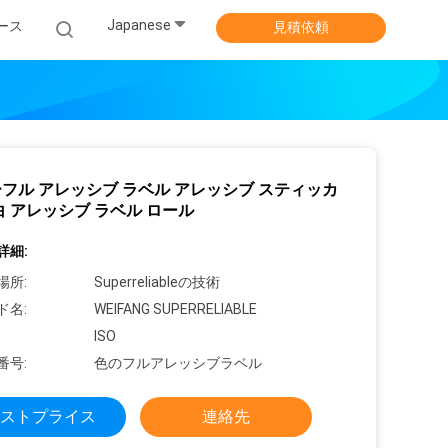
Japanese
ース
見積依頼
フル アレッシブ ラベル アレッシブ スティッカ
白 アレッシブ ラベル ロール
詳細:
場所:
Superreliableの技術
ド名:
WEIFANG SUPERRELIABLE
ISO
番号:
色のフルアレッシブラベル
ストプライス
連絡先