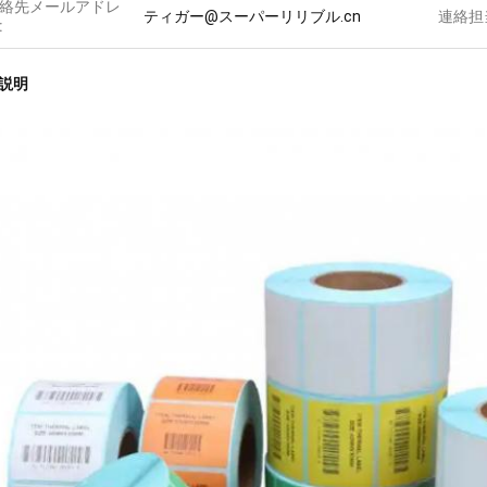
絡先メールアドレ
ティガー@スーパーリリブル.cn
連絡担
:
説明