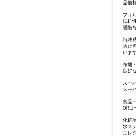
品価
フィル
抵抗
過酷
特殊
防止
いま
布地
良好
スー
スー
食品
QR
化粧
水ス
エレ