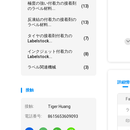
極度の強い付着力の接着剤
(13)
のラベル材料...
反凍結の付着力の接着剤の
(13)
ラベル材料...
タイヤの接着剤付着力の
(7)
Labelstock...
インクジェット付着力の
(8)
Labelstock...
ラベル関連機械
(3)
詳細情
接触
Fa
接触:
Tiger Huang
ラ
電話番号:
8615653609093
印