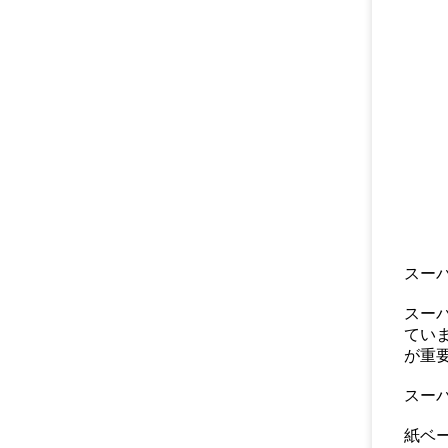
スー
スー
てい
が重
スー
紙ベ