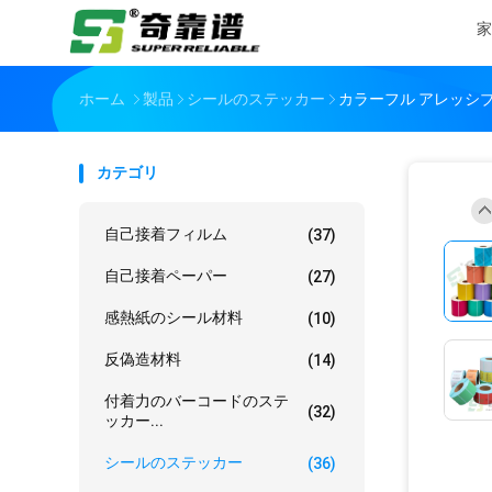
家
ホーム
製品
シールのステッカー
カラーフル アレッシブ
カテゴリ
自己接着フィルム
(37)
自己接着ペーパー
(27)
感熱紙のシール材料
(10)
反偽造材料
(14)
付着力のバーコードのステ
(32)
ッカー...
シールのステッカー
(36)