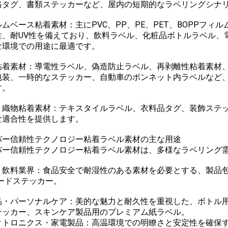
格タグ、書類ステッカーなど、屋内の短期的なラベリングシナ
ムベース粘着素材：主にPVC、PP、PE、PET、BOPPフ
性、耐UV性を備えており、飲料ラベル、化粧品ボトルラベル、
な環境での用途に最適です。
粘着素材：導電性ラベル、偽造防止ラベル、再剥離性粘着素材
包装、一時的なステッカー、自動車のボンネット内ラベルなど
す。
・織物粘着素材：テキスタイルラベル、衣料品タグ、装飾ステ
な適合性を提供します。
パー信頼性テクノロジー粘着ラベル素材の主な用途
パー信頼性テクノロジー粘着ラベル素材は、多様なラベリング
・飲料業界：食品安全で耐湿性のある素材を必要とする、製品
コードステッカー。
品・パーソナルケア：美的な魅力と耐久性を重視した、ボトル
テッカー、スキンケア製品用のプレミアム紙ラベル。
クトロニクス・家電製品：高温環境での明瞭さと安定性を確保