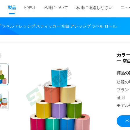
製品
ビデオ
私達について
私達に連絡しなさい
ニュ
 ラベル アレッシブ スティッカー 空白 アレッシブ ラベル ロール
カラー
ー 空
商品の
起源の
ブラン
証明:
モデル
ベ