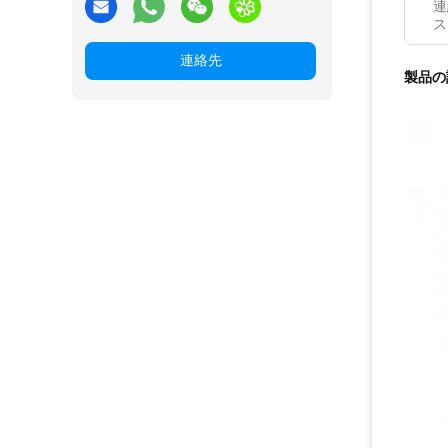
連
ス
連絡先
製品の