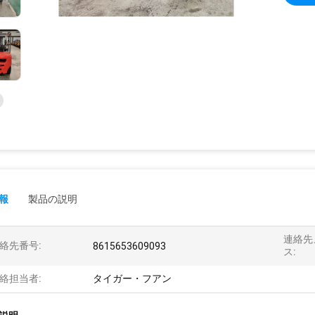
報
製品の説明
連絡先
絡先番号:
8615653609093
ス:
絡担当者:
タイガー・フアン