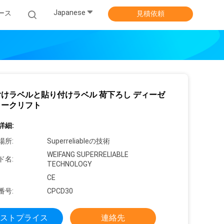
Japanese
ース
見積依頼
けラベルと貼り付けラベル 荷下ろし ディーゼ
ォークリフト
詳細:
場所:
Superreliableの技術
WEIFANG SUPERRELIABLE
ド名:
TECHNOLOGY
CE
番号:
CPCD30
ストプライス
連絡先