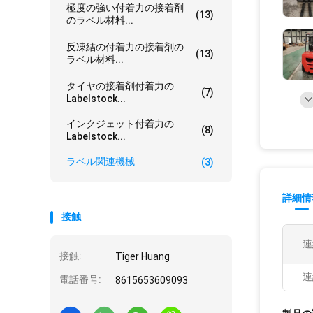
極度の強い付着力の接着剤
(13)
のラベル材料...
反凍結の付着力の接着剤の
(13)
ラベル材料...
タイヤの接着剤付着力の
(7)
Labelstock...
インクジェット付着力の
(8)
Labelstock...
ラベル関連機械
(3)
詳細情
接触
連
接触:
Tiger Huang
連
電話番号:
8615653609093