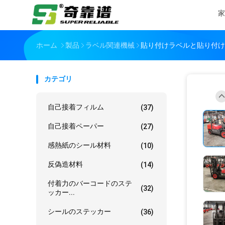
家
ホーム
製品
ラベル関連機械
貼り付けラベルと貼り付け
カテゴリ
自己接着フィルム
(37)
自己接着ペーパー
(27)
感熱紙のシール材料
(10)
反偽造材料
(14)
付着力のバーコードのステ
(32)
ッカー...
シールのステッカー
(36)