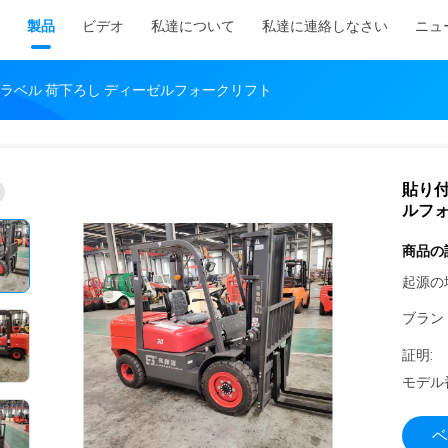
製品
ビデオ
私達について
私達に連絡しなさい
ニュ
ラベル 荷下ろし ディーゼルフォークリフト
貼り付
ルフ
商品の
起源の
ブラン
証明:
モデル
ベ