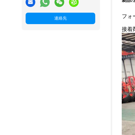
製品の
フォ
連絡先
接着