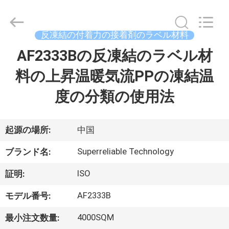
Copyright
©
2023
-
2026
反凍結の付着力の接着剤のラベル材料
WEIFANG
SUPERRELIABLE
TECHNOLOGY
AF2333Bの反凍結のラベル材
家
CO,LTD.
All
Rights
料の上昇温暖気流PPの凍結温
Reserved.
製
度の分類の使用法
品
起源の場所:
中国
ビ
Superreliable Technology
ブランド名:
デ
ISO
証明:
オ
AF2333B
モデル番号:
4000SQM
最小注文数量:
私