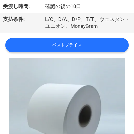
受渡し時間:
確認の後の10日
達
に
支払条件:
L/C、D/A、D/P、T/T、ウェスタン・
ユニオン、MoneyGram
つ
い
ベストプライス
て
工
場
旅
行