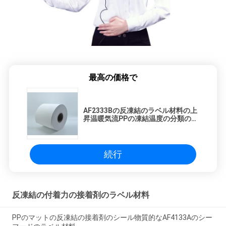
求
し
な
さ
最高の価格で
い
AF2333Bの反凍結のラベル材料の上
昇温暖気流PPの凍結温度の分類の使
用法
地
図
続行
PRIVACY
反凍結の付着力の接着剤のラベル材料
POLICY
PPのマットの反凍結の接着剤のシール物質的なAF4133Aのシー