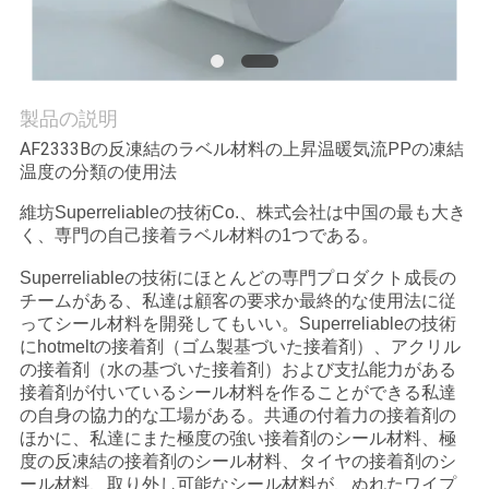
品
質
管
製品の説明
理
AF2333Bの反凍結のラベル材料の上昇温暖気流PPの凍結
温度の分類の使用法
私
維坊Superreliableの技術Co.、株式会社は中国の最も大き
く、専門の自己接着ラベル材料の1つである。
達
Superreliableの技術にほとんどの専門プロダクト成長の
に
チームがある、私達は顧客の要求か最終的な使用法に従
ってシール材料を開発してもいい。Superreliableの技術
連
にhotmeltの接着剤（ゴム製基づいた接着剤）、アクリル
の接着剤（水の基づいた接着剤）および支払能力がある
絡
接着剤が付いているシール材料を作ることができる私達
の自身の協力的な工場がある。共通の付着力の接着剤の
し
ほかに、私達にまた極度の強い接着剤のシール材料、極
度の反凍結の接着剤のシール材料、タイヤの接着剤のシ
な
ール材料、取り外し可能なシール材料が、ぬれたワイプ