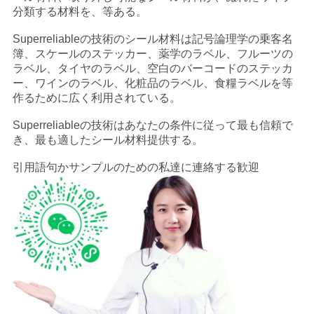
さ
分類する材料を、等ある。
い
Superreliableの技術のシール材料は記号論理学の乗客名
簿、スケールのステッカー、薬学のラベル、フルーツの
ラベル、タイヤのラベル、空白のバーコードのステッカ
ー、ワインのラベル、化粧品のラベル、食糧ラベルを等
ニ
作るために広く利用されている。
ュ
Superreliableの技術はあなたの条件に従って最も信頼で
き、最も適したシール材料提供する。
ー
引用語句かサンプルのための私達に連絡する歓迎
ス
引
用
を
要