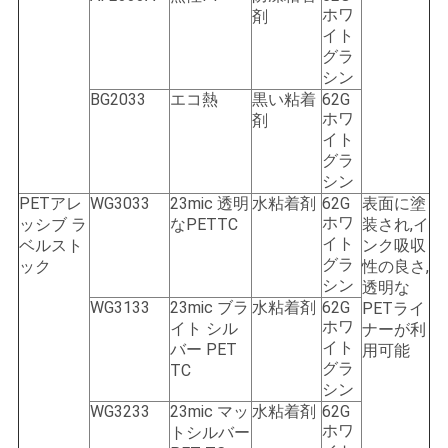
ホワ
剤
イト
グラ
シン
BG2033
エコ熱
黒い粘着
62G
ホワ
剤
イト
グラ
シン
PETアレ
WG3033
23mic 透明
水粘着剤
62G
表面に塗
ホワ
ッシブ ラ
なPETTC
装され,イ
イト
ベルスト
ンク吸収
グラ
ック
性の良さ,
シン
透明な
WG3133
23mic ブラ
水粘着剤
62G
PETライ
ホワ
イト シル
ナーが利
イト
バー PET
用可能
グラ
TC
シン
WG3233
23mic マッ
水粘着剤
62G
ホワ
トシルバー