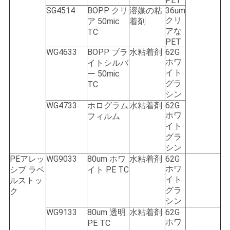
PET
SG4514
BOPP クリ
溶媒の粘
36um
クリ
ア 50mic
着剤
アな
TC
PET
WG4633
BOPP ブラ
水粘着剤
62G
ホワ
イトシルバ
イト
ー 50mic
グラ
TC
シン
WG4733
ホログラム
水粘着剤
62G
ホワ
フィルム
イト
グラ
シン
PEアレッ
WG9033
80um ホワ
水粘着剤
62G
ホワ
シブ ラベ
イト PE TC
イト
ルストッ
グラ
ク
シン
WG9133
80um 透明
水粘着剤
62G
ホワ
PE TC