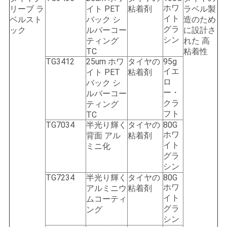
ホワ
リーブ ラ
イト PET
粘着剤
ラベル製
イト
ベルスト
バック シ
造のため
グラ
ック
ルバーコー
に設計さ
シン
ティング
れた 高
TC
粘着性
TG3412
25um ホワ
タイヤの
95g
イエ
イト PET
粘着剤
ロ
バック シ
ー・
ルバーコー
クラ
ティング
フト
TC
TG7034
半光り輝く
タイヤの
80G
ホワ
背面 アル
粘着剤
イト
ミニ化
グラ
シン
TG7234
半光り輝く
タイヤの
80G
ホワ
アルミニウ
粘着剤
イト
ムコーティ
グラ
ング
シン