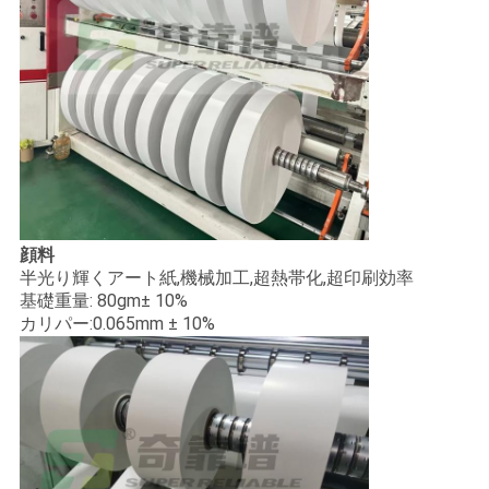
さ
い
ニ
ュ
ー
顔料
ス
半光り輝くアート紙,機械加工,超熱帯化,超印刷効率
基礎重量: 80gm± 10%
カリパー:0.065mm ± 10%
引
用
を
要