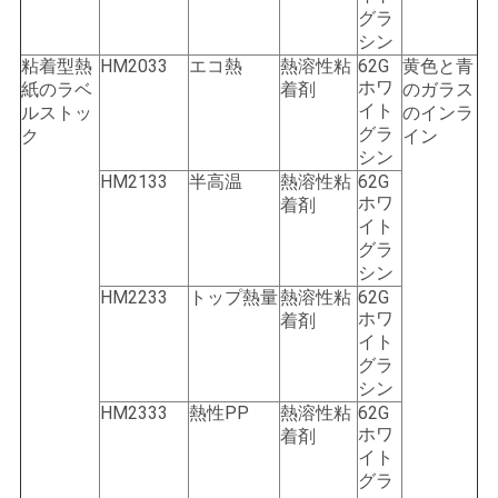
グラ
シン
粘着型熱
HM2033
エコ熱
熱溶性粘
62G
黄色と青
ホワ
紙のラベ
着剤
のガラス
イト
ルストッ
のインラ
グラ
ク
イン
シン
HM2133
半高温
熱溶性粘
62G
ホワ
着剤
イト
グラ
シン
HM2233
トップ熱量
熱溶性粘
62G
ホワ
着剤
イト
グラ
シン
HM2333
熱性PP
熱溶性粘
62G
ホワ
着剤
イト
グラ