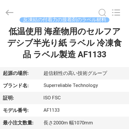
Copyright
©
2023
-
2026
反凍結の付着力の接着剤のラベル材料
WEIFANG
SUPERRELIABLE
TECHNOLOGY
低温使用 海産物用のセルフア
家
CO,LTD.
All
Rights
デシブ半光り紙 ラベル 冷凍食
Reserved.
製
品 ラベル製造 AF1133
品
起源の場所:
超信頼性の高い技術グループ
ビ
Superreliable Technology
ブランド名:
デ
ISO FSC
証明:
オ
AF1133
モデル番号:
最小注文数量:
長さ2000m 幅1070mm
私