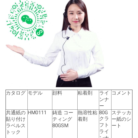
カタログ
モデル
顔料
粘着剤
ライ
コメント
ンナ
ー
共通紙の
HM0111
鋳造 コー
熱溶性粘
80G
ステッカ
クラ
貼り付け
ティング
着剤
ー紙のシ
フト
ラベルス
80GSM
ート
ライ
トック
ンナ