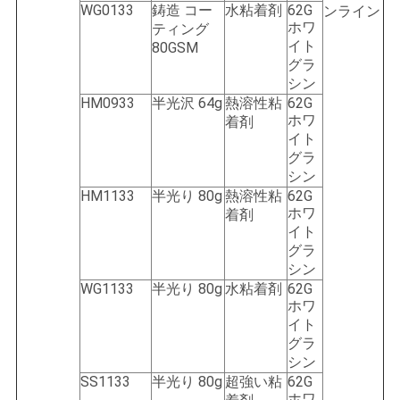
WG0133
鋳造 コー
水粘着剤
62G
ンライン
ホワ
ティング
イト
80GSM
グラ
シン
HM0933
半光沢 64g
熱溶性粘
62G
ホワ
着剤
イト
グラ
シン
HM1133
半光り 80g
熱溶性粘
62G
ホワ
着剤
イト
グラ
シン
WG1133
半光り 80g
水粘着剤
62G
ホワ
イト
グラ
シン
SS1133
半光り 80g
超強い粘
62G
ホワ