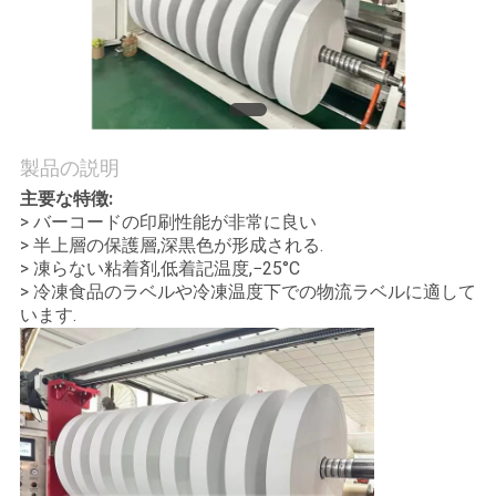
品
質
管
理
製品の説明
主要な特徴:
私
> バーコードの印刷性能が非常に良い
> 半上層の保護層,深黒色が形成される.
達
> 凍らない粘着剤,低着記温度,−25°C
> 冷凍食品のラベルや冷凍温度下での物流ラベルに適して
に
います.
連
絡
し
な