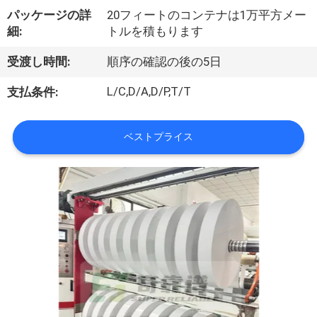
パッケージの詳
20フィートのコンテナは1万平方メー
達
細:
トルを積もります
に
受渡し時間:
順序の確認の後の5日
つ
L/C,D/A,D/P,T/T
支払条件:
い
て
ベストプライス
工
場
旅
行