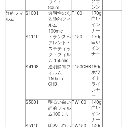
グラ
ワイト
シン
80um
静的フィ
S1001
透明性のあ
T100
170g
白い
ルム
る静的フィ
イン
ルム
ナー
100mic
S1110
トランスペ
T150
170g
白い
アレント・
イン
ステティッ
ナー
ク・フィル
ム 150mic
S4108
透明静電フ
T150CHB
180g
ホワ
ィルム
イト
150mic
CHB
ライ
ンヤ
ー
S5001
明るい白い
TW100
140g
白い
静的フィル
イン
ム100ミリ
ナー
S5110
明るい白い
TW150
140g