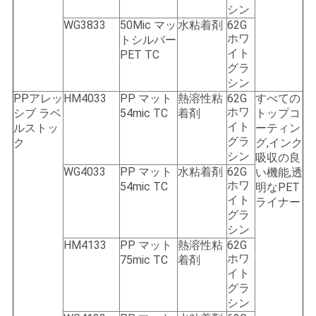
シン
WG3833
50Mic マッ
水粘着剤
62G
ホワ
トシルバー
イト
PET TC
グラ
シン
PPアレッ
HM4033
PP マット
熱溶性粘
62G
すべての
ホワ
シブ ラベ
54mic TC
着剤
トップコ
イト
ルストッ
ーティン
グラ
ク
グ,インク
シン
吸収の良
WG4033
PP マット
水粘着剤
62G
い機能,透
ホワ
54mic TC
明なPET
イト
ライナー
グラ
シン
HM4133
PP マット
熱溶性粘
62G
ホワ
75mic TC
着剤
イト
グラ
シン