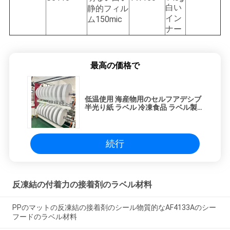
白い
静的フィル
イン
ム150mic
ナー
最高の価格で
低温使用 海産物用のセルフアデシブ
半光り紙 ラベル 冷凍食品 ラベル製
造 AF1133
続行
反凍結の付着力の接着剤のラベル材料
PPのマットの反凍結の接着剤のシール物質的なAF4133Aのシー
フードのラベル材料