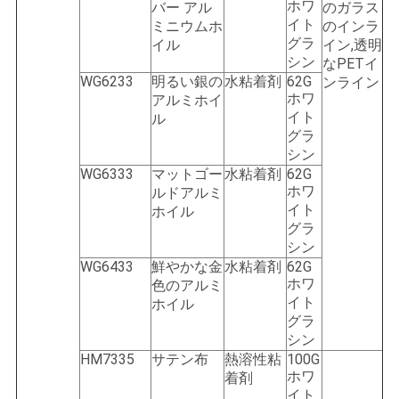
ホワ
バー アル
のガラス
イト
ミニウムホ
のインラ
グラ
イル
イン,透明
シン
なPETイ
WG6233
明るい銀の
水粘着剤
62G
ンライン
ホワ
アルミホイ
イト
ル
グラ
シン
WG6333
マットゴー
水粘着剤
62G
ホワ
ルドアルミ
イト
ホイル
グラ
シン
WG6433
鮮やかな金
水粘着剤
62G
ホワ
色のアルミ
イト
ホイル
グラ
シン
HM7335
サテン布
熱溶性粘
100G
ホワ
着剤
イト