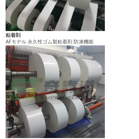
求
し
な
粘着剤
AFモデル 永久性ゴム製粘着剤 防凍機能
さ
い
地
図
PRIVACY
POLICY