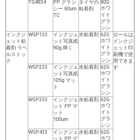
TG4834
PP グラン
タイヤの
80G
ホワ
シー 60um
粘着剤
イト
TC
グラ
シン
インクジ
WGP133
インクジェ
水粘着剤
62G
ロールは
ホワ
ェット粘
ット写真紙
インクジ
イト
着剤 ラベ
90g 輝く
ェット印
グラ
ルストッ
刷機で使
シン
ク
用できま
WGP233
インクジェ
水粘着剤
62G
す
ホワ
ット写真紙
イト
105g マッ
グラ
ト
シン
WGP333
インクジェ
水粘着剤
62G
ホワ
ット PP マ
イト
ット
グラ
100um
シン
WGP433
インクジェ
水粘着剤
62G
ホワ
ット PP グ