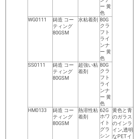
ー 黄
色
WG0111
鋳造 コー
水粘着剤
80G
クラ
ティング
フト
80GSM
ライ
ンナ
ー 黄
色
SS0111
鋳造 コー
超強い粘
80G
クラ
ティング
着剤
フト
80GSM
ライ
ンナ
ー 黄
色
HM0133
鋳造 コー
熱溶性粘
62G
黄色と青
ホワ
ティング
着剤
のガラス
イト
80GSM
のインラ
グラ
イン,透明
シン
なPETイ