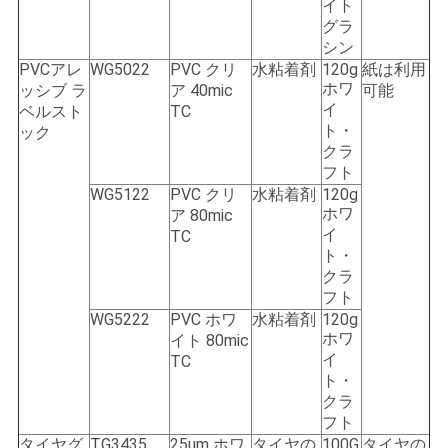
イト
グラ
シン
PVCアレ
WG5022
PVC クリ
水粘着剤
120g
紙は利用
ホワ
ッシブ ラ
ア 40mic
可能
イ
ベルスト
TC
ト・
ック
クラ
フト
WG5122
PVC クリ
水粘着剤
120g
ホワ
ア 80mic
イ
TC
ト・
クラ
フト
WG5222
PVC ホワ
水粘着剤
120g
ホワ
イト 80mic
イ
TC
ト・
クラ
フト
タイヤグ
TG3435
25um ホワ
タイヤの
100G
タイヤの