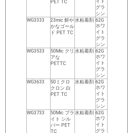
イト
PET TC
グラ
シン
WG3333
23mic 鮮や
水粘着剤
62G
ホワ
かなゴール
イト
ド PET TC
グラ
シン
WG3533
50Mic クリ
水粘着剤
62G
ホワ
アな
イト
PETTC
グラ
シン
WG3633
50ミクロ
水粘着剤
62G
ホワ
クロン 白
イト
PET TC
グラ
シン
WG3733
50Mic ブラ
水粘着剤
62G
ホワ
イト シル
イト
バー PET
グラ
TC