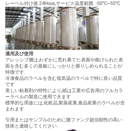
レーベル付け後 24Hous,サービス温度範囲: -50°C~55°C
適用及び使用
アレッシブ層は,わずかに荒れ果てた表面や曲げられた表
面を含む多くの基板にしっかりと握りしめられることが
特徴です.
冷凍食品のラベルを含む低気温のラベルで特に良い品質
です
美しい粘着剤の特性により,紙は工業や広告用のフルカラ
ーラベルの製造に使用できます
標準的な用途には,化粧品,製薬産業,食品産業のラベルが含
まれます.
引用またはサンプルのために微ファング超信頼性の高い
技術と連絡してください.