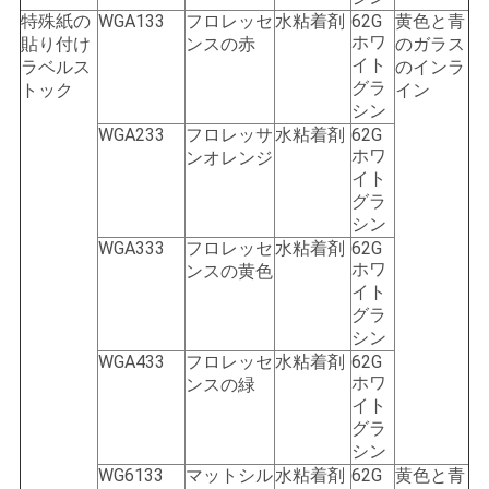
特殊紙の
WGA133
フロレッセ
水粘着剤
62G
黄色と青
ホワ
貼り付け
ンスの赤
のガラス
イト
ラベルス
のインラ
グラ
トック
イン
シン
WGA233
フロレッサ
水粘着剤
62G
ホワ
ンオレンジ
イト
グラ
シン
WGA333
フロレッセ
水粘着剤
62G
ホワ
ンスの黄色
イト
グラ
シン
WGA433
フロレッセ
水粘着剤
62G
ホワ
ンスの緑
イト
グラ
シン
WG6133
マットシル
水粘着剤
62G
黄色と青