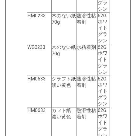
グラ
シン
HM0233
木のない紙
熱溶性粘
62G
ホワ
70g
着剤
イト
グラ
シン
WG0233
木のない紙
水粘着剤
62G
ホワ
70g
イト
グラ
シン
HM0533
クラフト紙
熱溶性粘
62G
ホワ
淡い黄色
着剤
イト
グラ
シン
HM0633
カフト紙
熱溶性粘
62G
ホワ
濃い黄色
着剤
イト
グラ
シン