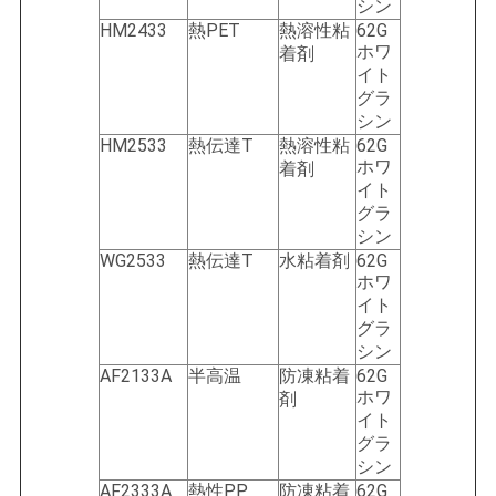
シン
HM2433
熱PET
熱溶性粘
62G
ホワ
着剤
イト
グラ
シン
HM2533
熱伝達T
熱溶性粘
62G
ホワ
着剤
イト
グラ
シン
WG2533
熱伝達T
水粘着剤
62G
ホワ
イト
グラ
シン
AF2133A
半高温
防凍粘着
62G
ホワ
剤
イト
グラ
シン
AF2333A
熱性PP
防凍粘着
62G