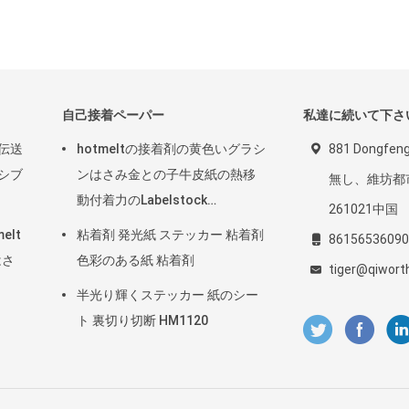
自己接着ペーパー
私達に続いて下さ
熱伝送
hotmeltの接着剤の黄色いグラシ
881 Dongf
レシブ
ンはさみ金との子牛皮紙の熱移
無し、維坊都
動付着力のLabelstock
261021中国
HM2533H
elt
粘着剤 発光紙 ステッカー 粘着剤
86156536090
はさ
色彩のある紙 粘着剤
tiger@qiwort
半光り輝くステッカー 紙のシー
ト 裏切り切断 HM1120