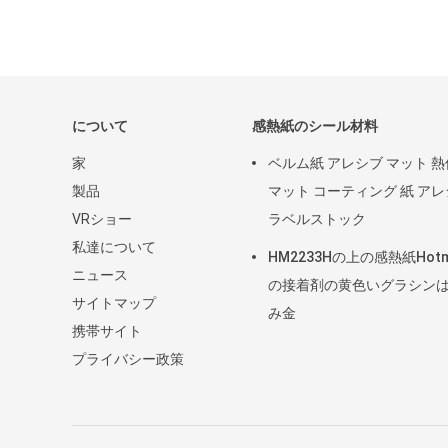
について
感熱紙のシール材料
家
ベルム紙 アレシブ マット 
製品
マット コーティング 紙 ア
VRショー
ラベルストック
私達について
HM2233Hの上の感熱紙Hotm
ニュース
の接着剤の黄色いグラシン
サイトマップ
み金
携帯サイト
プライバシー政策