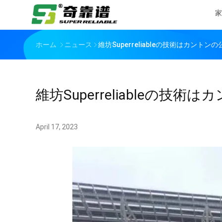
家
ホーム
ニュース
維坊Superreliableの技術はカントン
維坊Superreliableの技
April 17, 2023