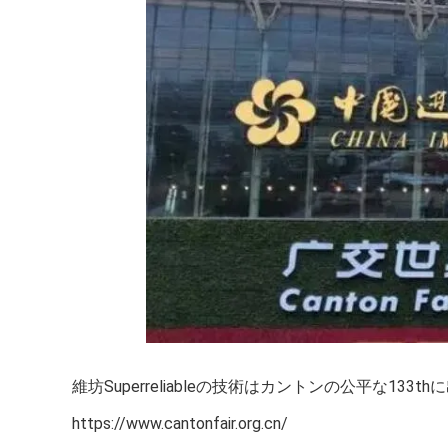
維坊Superreliableの技術はカントンの公平な133t
https://www.cantonfair.org.cn/