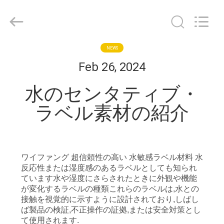
Copyright
©
2023
-
2026
WEIFANG
SUPERRELIABLE
TECHNOLOGY
NEWS
家
CO,LTD.
All
Feb 26, 2024
Rights
Reserved.
製
水のセンタティブ・
品
ラベル素材の紹介
ビ
ワイファング 超信頼性の高い 水敏感ラベル材料 水
デ
反応性または湿度感のあるラベルとしても知られ
ています水や湿度にさらされたときに外観や機能
オ
が変化するラベルの種類これらのラベルは,水との
接触を視覚的に示すように設計されており,しばし
ば製品の検証,不正操作の証拠,または安全対策とし
私
て使用されます.